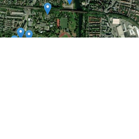
Leaflet
|
©
Esri
| DigitalGlobe, GeoEye, i-cubed, USDA, USGS,
AEX, Getmapping, Aerogrid, IGN, IGP, swisstopo, and the GIS User
Community
ANFAHRT PLANEN MIT GOOGLE©
MAPS©