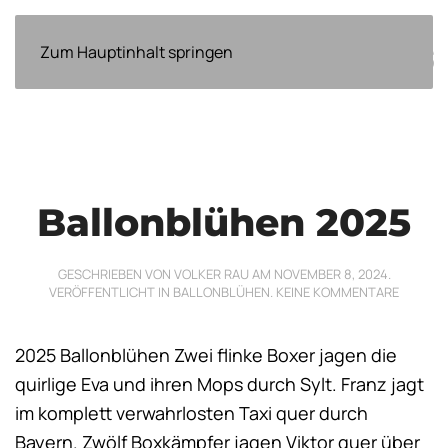
ÜBER
Zum Hauptinhalt springen
EVENTS
NEWS
WEITERES
UNS
Ballonblühen 2025
GESCHRIEBEN VON
VOLKER RAU
AM
NOVEMBER 8, 2024
.
ZU
VERÖFFENTLICHT IN
BALLONBLÜHEN
.
KEINE KOMMENTARE
BALLON
2025
2025 Ballonblühen Zwei flinke Boxer jagen die
quirlige Eva und ihren Mops durch Sylt. Franz jagt
im komplett verwahrlosten Taxi quer durch
Bayern. Zwölf Boxkämpfer jagen Viktor quer über