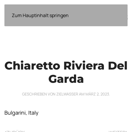
ÜBER
Zum Hauptinhalt springen
EVENTS
NEWS
WEITERES
UNS
Chiaretto Riviera Del
Garda
GESCHRIEBEN VON
ZIELWASSER
AM
MÄRZ 2, 2023
.
Bulgarini, Italy