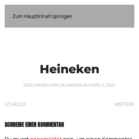
ÜBER
Zum Hauptinhalt springen
EVENTS
NEWS
WEITERES
UNS
Heineken
GESCHRIEBEN VON
ZIELWASSER
AM
MÄRZ 2, 2023
.
ZURÜCK
WEITER
SCHREIBE EINEN KOMMENTAR