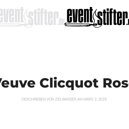
euve Clicquot Ro
GESCHRIEBEN VON
ZIELWASSER
AM
MÄRZ 2, 2023
.