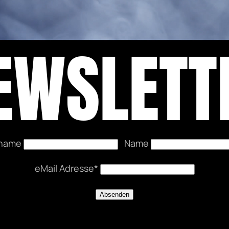
EWSLETT
rname
Name
eMail Adresse*